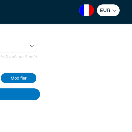
EUR
 du
8 août
au
9 août
Modifier