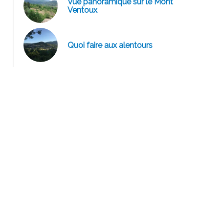
Vue panoramique sur le Mont
Ventoux
Le Deffends de Redon - la maison
Quoi faire aux alentours