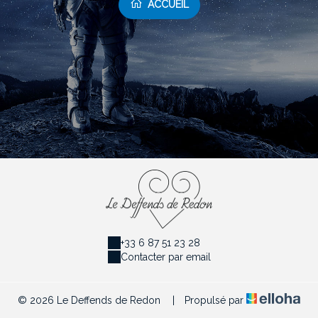
ACCUEIL
+33 6 87 51 23 28
Contacter par email
© 2026 Le Deffends de Redon
|
Propulsé par